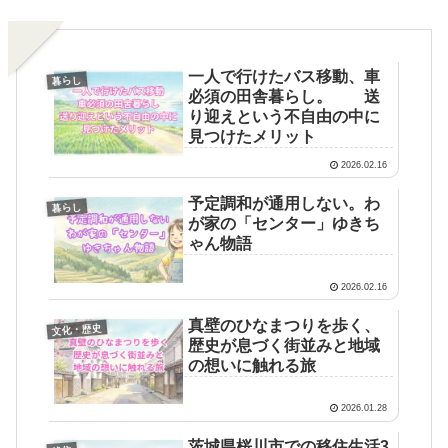
一人で行けたバス移動、車
暮らし
必須の田舎暮らし。 送
り迎えという不自由の中に
見つけたメリット
2026.02.16
予定調和が通用しない。わ
暮らし
が家の「センター」ゆきち
ゃん物語
2026.02.16
真壁のひなまつりを歩く、
文化・歴史
歴史が息づく街並みと地域
の想いに触れる旅
2026.01.28
茨城県桜川市での移住生活3